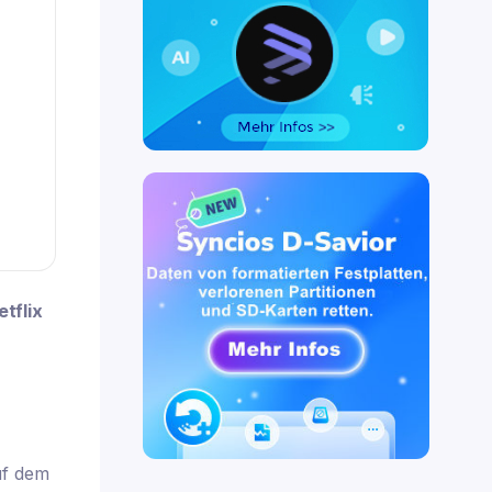
tflix
uf dem