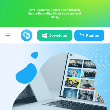
Revolutionäres Update von VideoOne:
Smart-Recording bis zu 8x schneller &
1080p.
Download
Kaufen