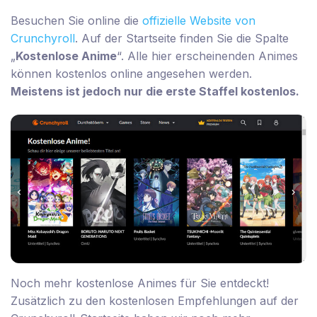
Besuchen Sie online die
offizielle Website von
Crunchyroll
. Auf der Startseite finden Sie die Spalte
„
Kostenlose Anime
“. Alle hier erscheinenden Animes
können kostenlos online angesehen werden.
Meistens ist jedoch nur die erste Staffel kostenlos.
Noch mehr kostenlose Animes für Sie entdeckt!
Zusätzlich zu den kostenlosen Empfehlungen auf der