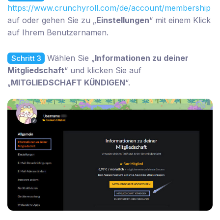
https://www.crunchyroll.com/de/account/membership
auf oder gehen Sie zu „
Einstellungen
“ mit einem Klick
auf Ihrem Benutzernamen.
Wählen Sie „
Informationen zu deiner
Schritt 3
Mitgliedschaft
“ und klicken Sie auf
„
MITGLIEDSCHAFT KÜNDIGEN
“.