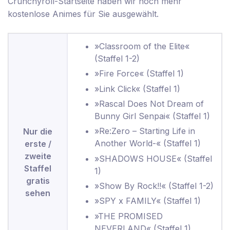
Crunchyroll-Startseite haben wir noch mehr
kostenlose Animes für Sie ausgewählt.
»Classroom of the Elite«
(Staffel 1-2)
»Fire Force« (Staffel 1)
»Link Click« (Staffel 1)
»Rascal Does Not Dream of
Bunny Girl Senpai« (Staffel 1)
»Re:Zero – Starting Life in
Nur die
Another World-« (Staffel 1)
erste /
zweite
»SHADOWS HOUSE« (Staffel
Staffel
1)
gratis
»Show By Rock!!« (Staffel 1-2)
sehen
»SPY x FAMILY« (Staffel 1)
»THE PROMISED
NEVERLAND« (Staffel 1)