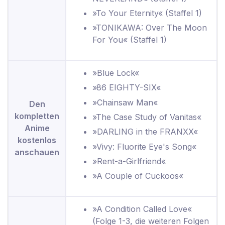
»To Your Eternity« (Staffel 1)
»TONIKAWA: Over The Moon
For You« (Staffel 1)
»Blue Lock«
»86 EIGHTY-SIX«
»Chainsaw Man«
Den
kompletten
»The Case Study of Vanitas«
Anime
»DARLING in the FRANXX«
kostenlos
»Vivy: Fluorite Eye's Song«
anschauen
»Rent-a-Girlfriend«
»A Couple of Cuckoos«
»A Condition Called Love«
(Folge 1-3, die weiteren Folgen